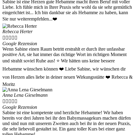
Sabine ist eine Herzen gute Hebamme macht ihren Beruf mit voller
Liebe. Ich fühle mich in Ihrer Praxis sehr wohl da sie sehr gemütlich
eingerichtet ist... Ich bin dankbar sie als Hebamme zu haben, kann
Sie nur weiterempfehlen...❤️
Rebecca Herter





Google Rezension
Wenn Sabine einen Raum betritt erstrahlt er durch ihre unfassbar
positive Art, sie hat immer das richtige Wort im richtigen Moment
und strahlt soviel Ruhe aus! ⭐️ Wir hätten uns keine bessere
Hebamme wünschen können ❤️ Liebe Sabine, wir wünschen dir
von Herzen alles liebe in deiner neuen Wirkungsstätte ❤️ Rebecca &
Moritz
Anna Lena Gieselmann





Google Rezension
Sabine ist eine kompetente und herzliche Hebamme! Wir haben
bereits vor drei Jahren bei ihr den Babymassagekurs machen dürfen
und sind nun mit unserem Zweiten auch bei ihr in der neuen Praxis,
die sehr liebevoll gestaltet ist. Ein ganz toller Kurs bei einer ganz
tollen Hebamme!